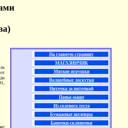
ками
ва)
На главную страницу
МАГАЗИНЧИК
ль
Мягкие игрушки
от
да
Волшебные лоскутки
91,
Ниточка за ниточкой
Папье-маше
Из соленого теста
Бумажные шедевры
Баночки-скляночки
кже