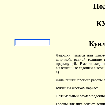
Под
КУ
Кукл
Ладошки лепятся или шьютс
шириной, равной толщине ка
предыдущей. Вместо ладошк
вылепленные ладошки высохну
в).
Дальнейший процесс работы 
Куклы на жестком каркасе
Оптимальный размер подобног
Головы для них делают лепны