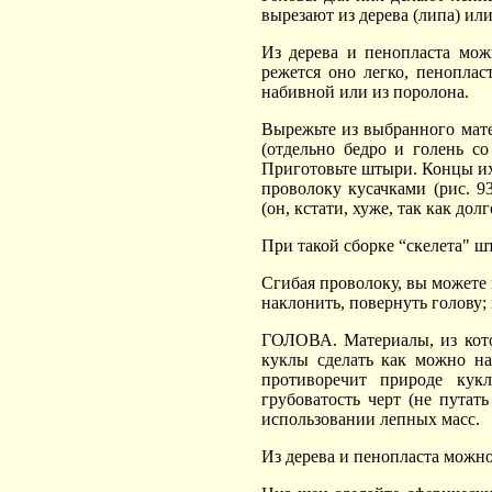
вырезают из дерева (липа) ил
Из дерева и пенопласта можн
режется оно легко, пеноплас
набивной или из поролона.
Вырежьте из выбранного матер
(отдельно бедро и голень со
Приготовьте штыри. Концы их
проволоку кусачками (рис. 
(он, кстати, хуже, так как до
При такой сборке “скелета" 
Сгибая проволоку, вы можете 
наклонить, повернуть голову; 
ГОЛОВА. Материалы, из кото
куклы сделать как можно на
противоречит природе кукл
грубоватость черт (не путат
использовании лепных масс.
Из дерева и пенопласта можно