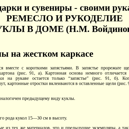
арки и сувениры - своими ру
РЕМЕСЛО И РУКОДЕЛИЕ
КЛЫ В ДОМЕ (Н.М. Войдино
ы на жестком каркасе
я вместе с короткими запястьями. В запястье прорежьте ще
ртона (рис. 91, а). Картонная основа немного отличается 
и на рукаве остается только “запястье" (рис. 91, б). Ког
т, картонные отростки вклеиваются в оставленные щели (рис. 
аналогичен предыдущему виду куклы.
о рода кукол 15—30 см в высоту.
е из тех же материалов, что и предыдущие экземпляры, а та