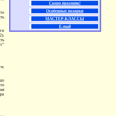
Скоро праздник!
Особенные подарки
 то
ыть
МАСТЕР-КЛАССЫ
E-mail
оги
2).
ить
т’'
ги;
ицо
это
ая
при