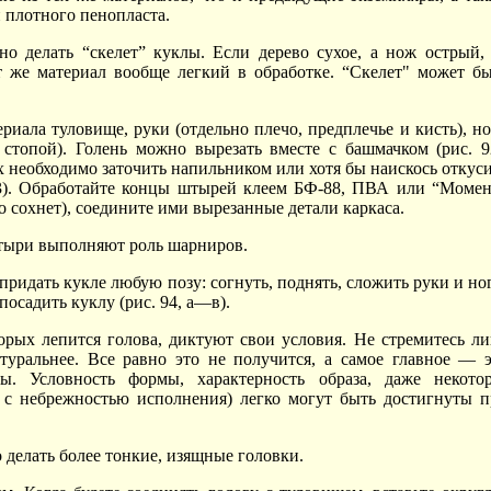
и плотного пенопласта.
о делать “скелет” куклы. Если дерево сухое, а нож острый,
т же материал вообще легкий в обработке. “Скелет" может б
иала туловище, руки (отдельно плечо, предплечье и кисть), н
 стопой). Голень можно вырезать вместе с башмачком (рис. 9
 необходимо заточить напильником или хотя бы наискось откус
93). Обработайте концы штырей клеем БФ-88, ПВА или “Момен
лго сохнет), соедините ими вырезанные детали каркаса.
штыри выполняют роль шарниров.
придать кукле любую позу: согнуть, поднять, сложить руки и но
посадить куклу (рис. 94, а—в).
рых лепится голова, диктуют свои условия. Не стремитесь л
туральнее. Все равно это не получится, а самое главное — 
ы. Условность формы, характерность образа, даже некотор
ь с небрежностью исполнения) легко могут быть достигнуты 
 делать более тонкие, изящные головки.