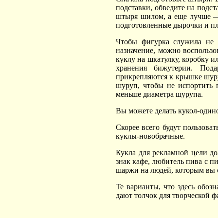
подставки, обведите на подст
штыря шилом, а еще лучше —
подготовленные дырочки и пл
Чтобы фигурка служила не 
назначение, можно воспользов
куклу на шкатулку, коробку и
хранения бижутерии. Под
прикрепляются к крышке шуру
шуруп, чтобы не испортить 
меньше диаметра шурупа.
Вы можете делать кукол-одино
Скорее всего будут пользова
куклы-новобрачные.
Кукла для рекламной цели д
знак кафе, любитель пива с п
шаржи на людей, которым вы с
Те варианты, что здесь обоз
дают толчок для творческой ф