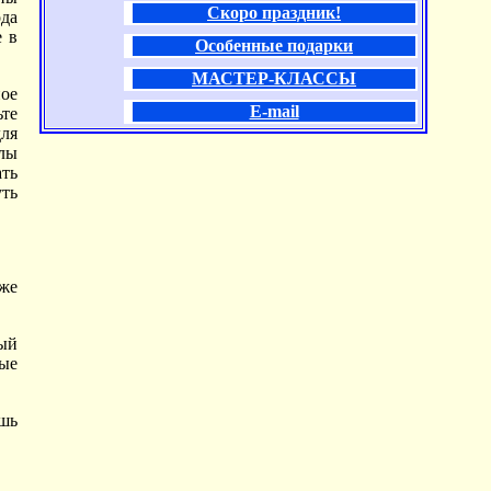
Скоро праздник!
ода
е в
Особенные подарки
МАСТЕР-КЛАССЫ
ое
E-mail
ьте
для
лы
ать
уть
кже
ный
рые
ишь