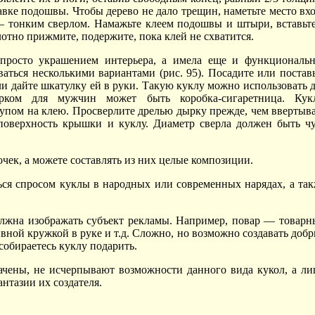
авке подошвы. Чтобы дерево не дало трещин, наметьте место вх
 тонким сверлом. Намажьте клеем подошвы и штыри, вставьт
отно прижмите, подержите, пока клей не схватится.
просто украшением интерьера, а имела еще и функциональн
аться несколькими вариантами (рис. 95). Посадите или постав
ли дайте шкатулку ей в руки. Такую куклу можно использовать 
арком для мужчин может быть коробка-сигаретница. Кук
пом на клею. Просверлите дрелью дырку прежде, чем ввертыв
поверхность крышки и куклу. Диаметр сверла должен быть ч
чек, а можете составлять из них целые композиции.
ться спросом куклы в народных или современных нарядах, а та
олжна изображать субъект рекламы. Например, повар — товар
ивной кружкой в руке и т.д. Сложно, но возможно создавать доб
обираетесь куклу подарить.
начены, не исчерпывают возможности данного вида кукол, а л
антазии их создателя.