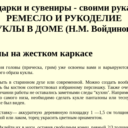
арки и сувениры - своими ру
РЕМЕСЛО И РУКОДЕЛИЕ
КЛЫ В ДОМЕ (Н.М. Войдино
ы на жестком каркасе
я головы (прическа, грим) уже освоены вами и варьируются
го образа куклы.
ыть в старинном духе или современной. Можно создать вооб
ь бы костюм соответствовал избранному персонажу. Также оч
нчании работы не оставались заметными следы “кухни’. Наприм
о самого низа, необходимо сделать кукле панталоны или тес
е был виден.
дставку— аккуратную деревянную площадку 1 —1,5 см толщин
ой или лаком, торец украсить цветным орнаментом.
Вклейте их в ноги, оставив свободным конец, равный 2/3 толщ