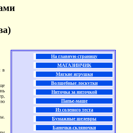
ками
ва)
На главную страницу
МАГАЗИНЧИК
 в
Мягкие игрушки
Волшебные лоскутки
ще
ень
Ниточка за ниточкой
ер,
Папье-маше
ную
Из соленого теста
ы.
Бумажные шедевры
Баночки-скляночки
ины