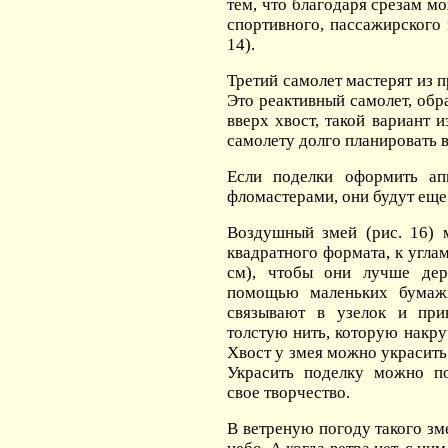
тем, что благодаря срезам м
спортивного, пассажирского 
14).
Третий самолет мастерят из 
Это реактивный самолет, обр
вверх хвост, такой вариант 
самолету долго планировать в 
Если поделки оформить ап
фломастерами, они будут еще
Воздушный змей (рис. 16) 
квадратного формата, к угл
см), чтобы они лучше дер
помощью маленьких бумаж
связывают в узелок и пр
толстую нить, которую накру
Хвост у змея можно украсить
Украсить поделку можно по
свое творчество.
В ветреную погоду такого зм