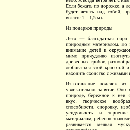
небо. А когда ветра нет, с ни
Если бежать по дорожке, а ле
будет лететь над тобой, п
высоте 1—1,5 м).
Из подарков природы
Лето — благодатная пора 
природным материалом. Во 
внимание детей к окружаю
мимо причудливо изогнуты
древесных грибов, разнообр
любоваться этой красотой и
находить сходство с живыми 
Изготовление поделок из
увлекательное занятие. Оно 
природе, бережное к ней 
вкус, творческое вообра
способности, сноровку, изо
усидчивость и терпени
материалом, ребенок знакоми
развивается мелкая муск