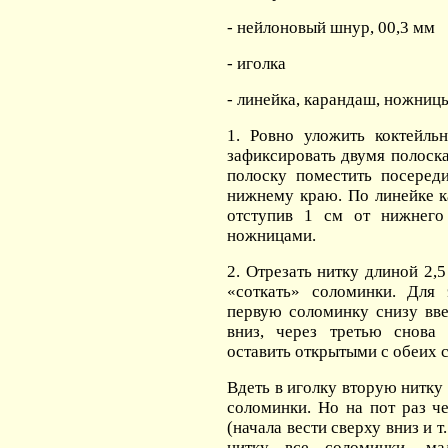
- нейлоновый шнур, 00,3 мм
- иголка
- линейка, карандаш, ножниц
1. Ровно уложить коктейл
зафиксировать двумя полоск
полоску поместить посеред
нижнему краю. По линейке 
отступив 1 см от нижнего
ножницами.
2. Отрезать нитку длиной 2,5
«соткать» соломинки. Для 
первую соломинку снизу вв
вниз, через третью снова
оставить открытыми с обеих 
Вдеть в иголку вторую нитку
соломинки. Но на пот раз ч
(начала вести сверху вниз и т
нитку все соломинки, ма