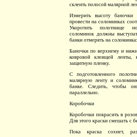
склеить полосой малярной ле
Измерить высоту баночки
провести на соломинках соо
Укоротить полотнище н
соломинок должны выступат
банки отмерять на соломинка
Баночки по верхнему и ниж
ковровой клеящей ленты, 
защитную пленку.
С подготовленного полотн
малярную ленту и соломинк
банке. Следить, чтобы о
параллельно.
Коробочки
Коробочки покрасить в розов
Для этого краски смешать с б
Пока краска сохнет, ра