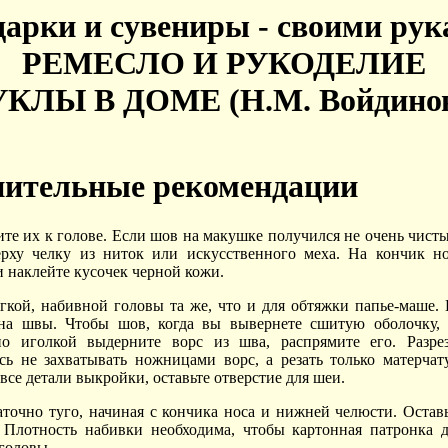
арки и сувениры - своими ру
РЕМЕСЛО И РУКОДЕЛИЕ
КЛЫ В ДОМЕ (Н.М. Войдино
ительные рекомендации
те их к голове. Если шов на макушке получился не очень чист
ерху челку из ниток или искусственного меха. На кончик н
 наклейте кусочек черной кожи.
гкой, набивной головы та же, что и для обтяжки папье-маше.
 на швы. Чтобы шов, когда вы вывернете сшитую оболочку, 
но иголкой выдерните ворс из шва, распрямите его. Разрез
сь не захватывать ножницами ворс, а резать только матерча
все детали выкройки, оставьте отверстие для шеи.
аточно туго, начиная с кончика носа и нижней челюсти. Остав
 Плотность набивки необходима, чтобы картонная патронка 
головы.