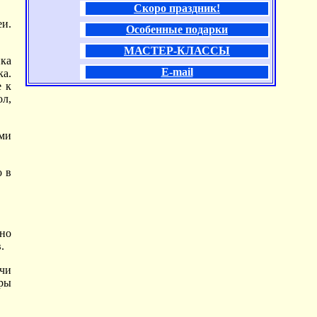
Скоро праздник!
еи.
Особенные подарки
МАСТЕР-КЛАССЫ
ика
E-mail
ка.
е к
ол,
ями
о в
ьно
.
очи
ры