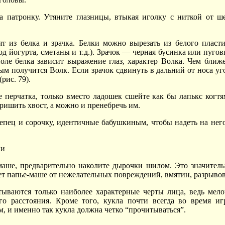
 патронку. Утяните глазницы, втыкая иголку с ниткой от ш
т из белка и зрачка. Белки можно вырезать из белого пласт
од йогурта, сметаны и т.д.). Зрачок — черная бусинка или пугов
оле белка зависит выражение глаз, характер Волка. Чем ближ
тым получится Волк. Если зрачок сдвинуть в дальний от носа уг
рис. 79).
 перчатка, только вместо ладошек сшейте как бы лапькс когт
пришить хвост, а можно и пренебречь им.
епец и сорочку, идентичные бабушкиным, чтобы надеть на нег
ии
маше, предварительно наколите дырочки шилом. Это значител
ет папье-маше от нежелательных повреждений, вмятин, разрывов
тываются только наиболее характерные черты лица, ведь мел
о расстояния. Кроме того, кукла почти всегда во время иг
, и именно так кукла должна четко “прочитываться”.