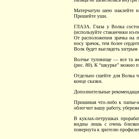
Матерчатую шею наклейте на
Пришейте уши.
ГЛАЗА. Глаза у Волка состоя
(используйте стаканчики из-п
От расположения зрачка на п
носу зрачок, тем более серди
Волк будет выглядеть хитрым (
Волчье туловище — все та же
(рис. 80). К “шкурке" можно 
Отдельно сшейте для Волка ч
конце сказки.
Дополнительные рекомендац
Пришивая что-либо к папье-
облегчит вашу работу, убереж
В куклах-петрушках прораба
видны лишь с очень близког
повернута к зрителю профилем