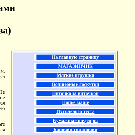
ками
ва)
На главную страницу
МАГАЗИНЧИК
ым,
Мягкие игрушки
оса
Волшебные лоскутки
 Не
Ниточка за ниточкой
не
Папье-маше
ая
тую
Из соленого теста
Бумажные шедевры
ьте
для
Баночки-скляночки