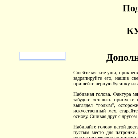
Под
КУ
Дополн
Сшейте мягкие уши, прикрепи
задрапируйте его, нашив св
пришейте черную бусинку или
Набивная голова. Фактура мя
забудьте оставить припуски
выглядел “голым”, осторож
искусственный мех, старайте
основу. Сшивая друг с другом 
Набивайте голову ватой дост
пустым место для патронки.
пальца не шевелилась внутри 