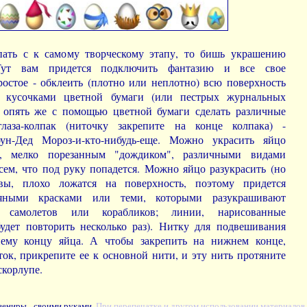
пать с к самому творческому этапу, то бишь украшению
Тут вам придется подключить фантазию и все свое
остое - обклеить (плотно или неплотно) всю поверхность
 кусочками цветной бумаги (или пестрых журнальных
 опять же с помощью цветной бумаги сделать различные
-глаза-колпак (ниточку закрепите на конце колпака) -
оун-Дед Мороз-и-кто-нибудь-еще. Можно украсить яйцо
и, мелко порезанным "дождиком", различными видами
сем, что под руку попадется. Можно яйцо разукрасить (но
вы, плохо ложатся на поверхность, поэтому придется
сляными красками или теми, которыми разукрашивают
и самолетов или корабликов; линии, нарисованные
удет повторить несколько раз). Нитку для подвешивания
нему концу яйца. А чтобы закрепить на нижнем конце,
ток, прикрепите ее к основной нити, и эту нить протяните
скорлупе.
вениры - своими руками
. При перепечатке и другом использовании материалов 