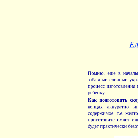
Ел
Помню, еще в началь
забавные елочные укра
процесс изготовления 
ребенку.
Как подготовить ско
концах аккуратно и
содержимое, т.е. желт
приготовите омлет и
будет практически без