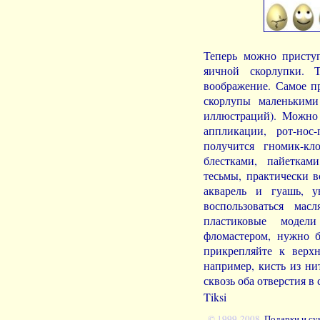
Теперь можно присту
яичной скорлупки. 
воображение. Самое пр
скорлупы маленькими
иллюстраций). Можно
аппликации, рот-нос
получится гномик-кл
блестками, пайеткам
тесьмы, практически в
акварель и гуашь, у
воспользоваться ма
пластиковые модел
фломастером, нужно б
прикрепляйте к верх
например, кисть из ни
сквозь оба отверстия в 
Tiksi
© 1999-2008.
Подарки и су