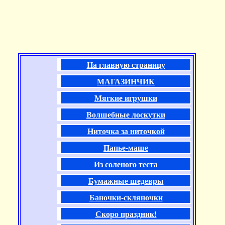
и
На главную страницу
МАГАЗИНЧИК
Мягкие игрушки
Волшебные лоскутки
Ниточка за ниточкой
Папье-маше
Из соленого теста
Бумажные шедевры
Баночки-скляночки
Скоро праздник!