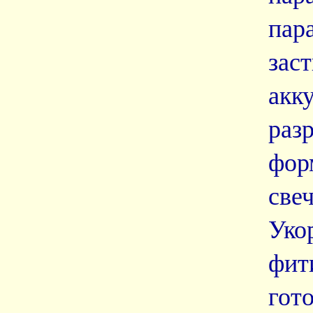
пар
зас
акк
раз
фор
свеч
Уко
фит
гото