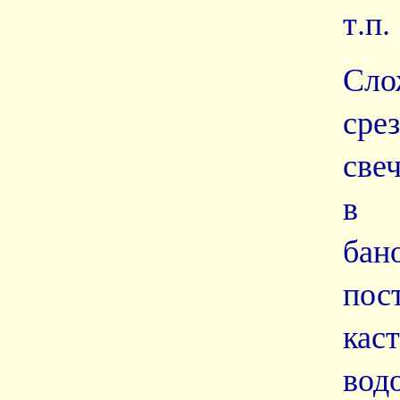
т.п.
Сло
сре
све
в с
ба
пос
кас
вод