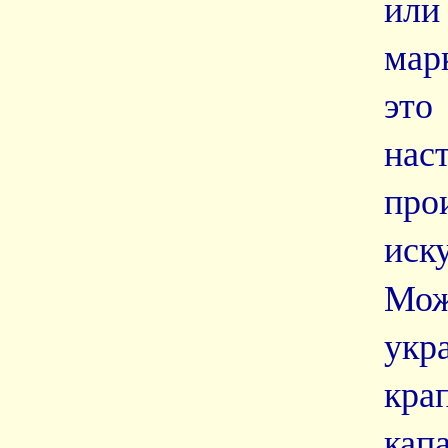
или
мар
эт
нас
про
иск
Мо
укр
кра
кап