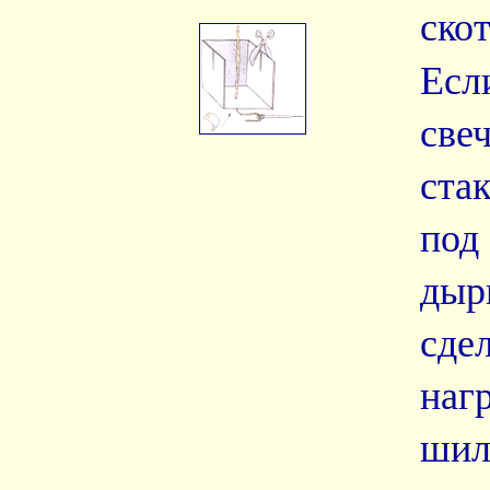
ско
Есл
с
ста
под
ды
сде
наг
ш