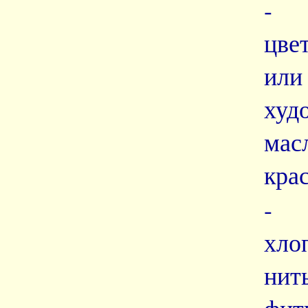
- 
цве
или
худ
мас
кра
- 
хло
ни
фит