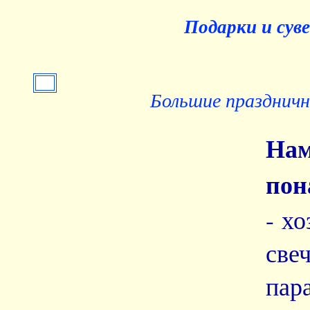
Подарки и сув
Большие праздничн
На
пон
- х
све
пар