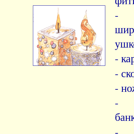
- 
шир
ушк
- ка
- ск
- н
- с
бан
- 