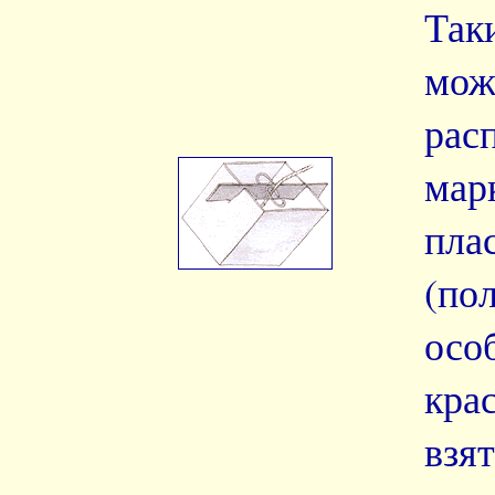
Та
мож
рас
мар
пла
(по
осо
кра
взя