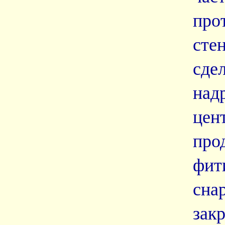
про
сте
сде
на
це
про
фит
сна
зак