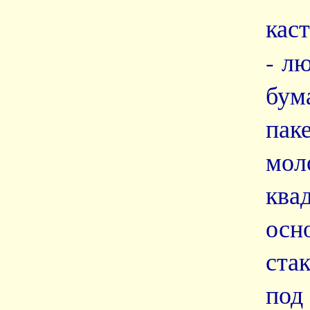
кас
- л
бум
пак
мо
ква
осн
ста
под