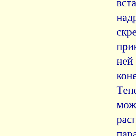
вст
на
скр
при
не
кон
Теп
мож
рас
пар