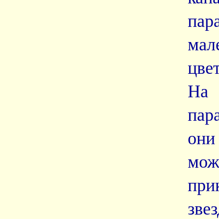
па
мал
цве
На
пар
они
мож
при
зве