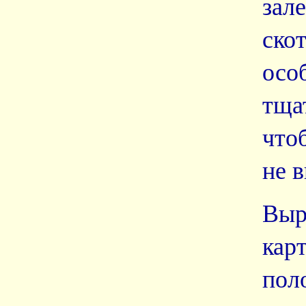
за
ско
осо
тща
что
не в
Вы
кар
пол