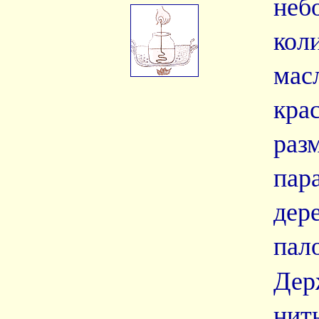
неб
кол
мас
кра
раз
пар
дер
пал
Дер
нит