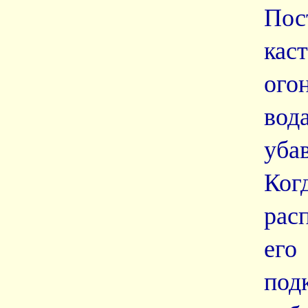
Пос
кас
ого
вод
уба
Ког
рас
ег
под