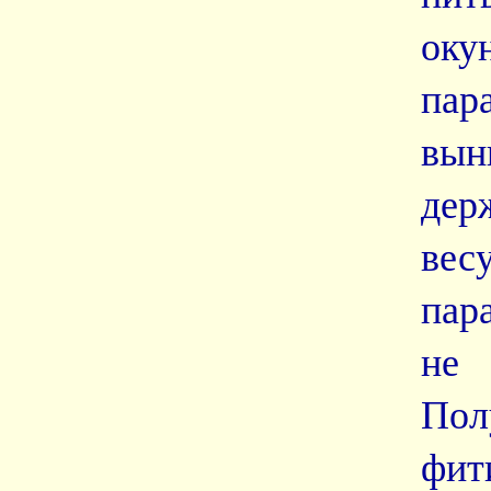
оку
пар
вын
дер
ве
пар
не 
Пол
фит