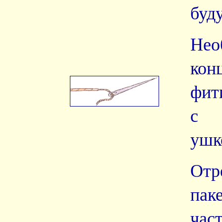
буд
Нео
кон
фит
с 
ушк
От
пак
час